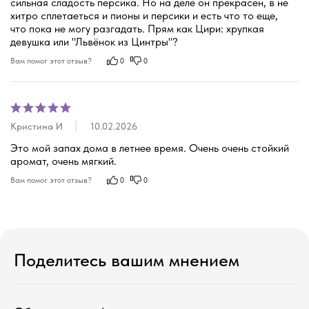
сильная сладость персика. Но на деле он прекрасен, в не 
хитро сплетаеться и пионы и персики и есть что то еще, 
что пока не могу разгадать. Прям как Цири: хрупкая 
девушка или "Львёнок из Цинтры"?
Вам помог этот отзыв?
0
0
Кристина И
10.02.2026
Это мой запах дома в летнее время. Очень очень стойкий 
аромат, очень мягкий.
Вам помог этот отзыв?
0
0
соевые свечи ручной работы
новый год
Поделитесь вашим мнением
хиты продаж
свечи про
персонажей