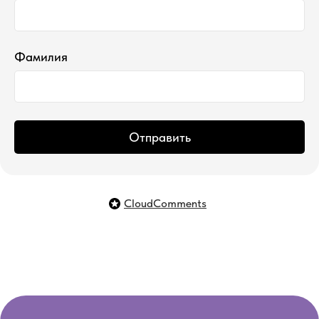
Фамилия
ИП Сыромолотова Елизавета Денисовна
ИНН 772622335070
© 2025 meltie™ Защищено авторским правом
разработка сайта
Отправить
CloudComments