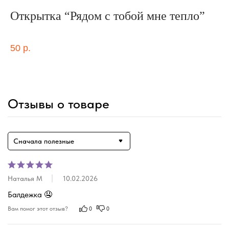
Открытка “Рядом с тобой мне тепло”
н
Наб
ор
50
р.
2 
Out
Отзывы о товаре
Сначала полезные
Наталья М
10.02.2026
Балдежка 🤤
Вам помог этот отзыв?
0
0