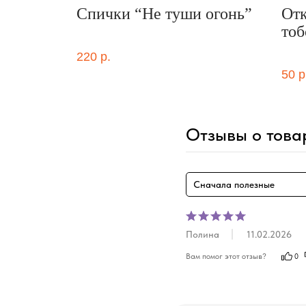
ги мой
Спички “Не туши огонь”
Отк
тоб
220
р.
50
р
Отзывы о това
Сначала полезные
Полина
11.02.2026
Вам помог этот отзыв?
0