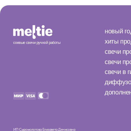
ИП Сыромолотова Елизавета Денисовна
ИНН 772622335070
© 2025 meltie™ Защищено авторским правом