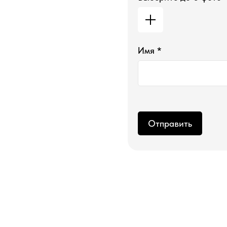
Имя *
Отправить
новый год
хиты продаж
соевые свечи ручной работы
свечи про пер
свечи про теб
свечи в гипсе
диффузоры
дополнения