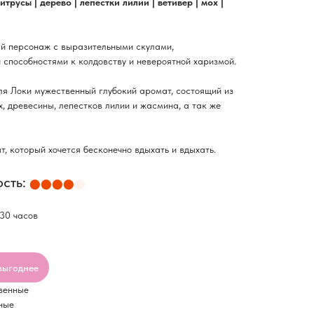
итрусы | дерево | лепестки лилии | ветивер | мох |
й персонаж с выразительными скулами,
 способностями к колдовству и невероятной харизмой.
я Локи мужественный глубокий аромат, состоящий из
х, древесины, лепестков лилии и жасмина, а так же
, который хочется бесконечно вдыхать и вдыхать.
сть:
⬤⬤⬤⬤
⬤
 30 часов
выгоднее
венные
ные