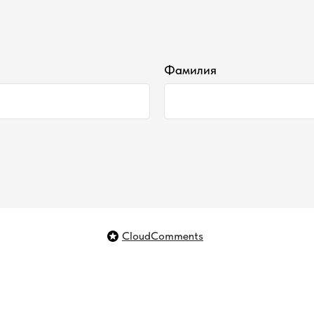
Фамилия
+
о нас
уход
помо
сотрудничество
сонажей
he
ответы на вопросы
CloudComments
доставка и оплата
я
вопр
договор оферты