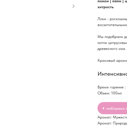
лимон | лайм | ц
хитрость
Локи - роскошны
восхитительными
Мы подобрали дл
ноток цитрусовы
древесного мха.
Красивый аромат
Интенсивно
Время горения :
Объем: 100мл
✦ наборами 
Аромат: Мужест
Аромат: Природ