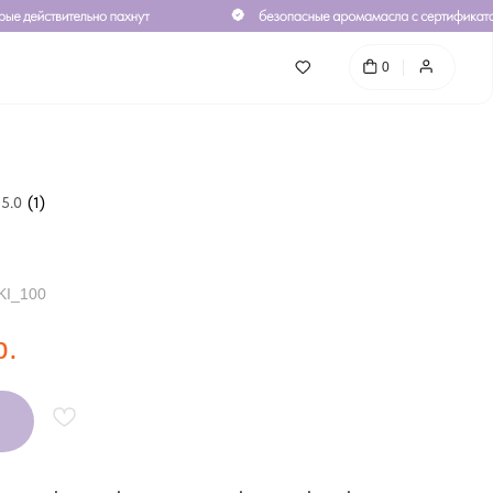
0
5.0
(
1
)
I_100
р.