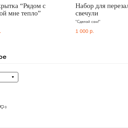
рытка “Рядом с
Набор для переза
ой мне тепло”
свечули
"Сделай сам!"
.
1 000
р.
ре
0