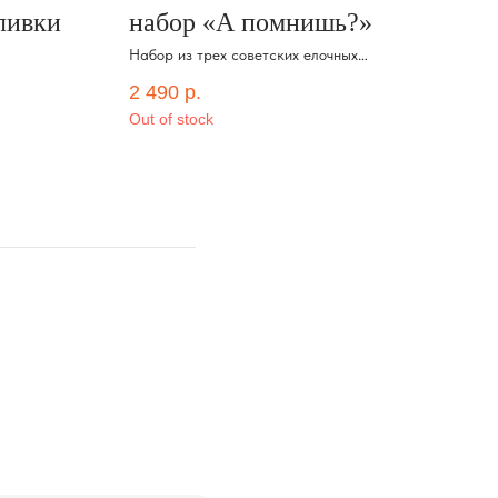
ливки
набор «А помнишь?»
От
без
Набор из трех советских елочных
игрушек, ой свечей, с ароматом орешков
2 490
р.
со сгущенкой
Out of stock
50