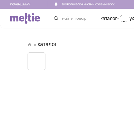
о
найти товар
каталог
уход
для 
нас
каталог
»