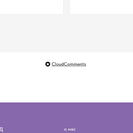
+
о нас
уход
помо
сотрудничество
сонажей
he
ответы на вопросы
CloudComments
доставка и оплата
я
вопр
договор оферты
политика конфиденциальности