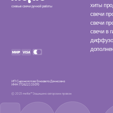
ИНН 772622335070
© 2025 meltie™ Защищено авторским правом