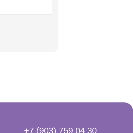
7 (903) 759 04 30
жем с выбором
llo@meltiestore.ru
осы и предложения