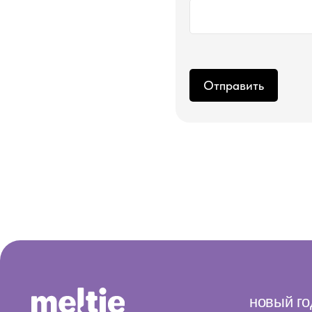
Отправить
новый год
хиты продаж
соевые свечи ручной работы
свечи про пер
свечи про теб
свечи в гипсе
диффузоры
дополнения
ИП Сыромолотова Елизавета Денисовна