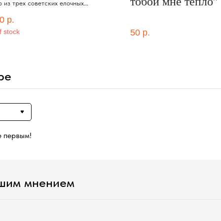
тобой мне тепло”
 из трех советских елочных
ек, ой свечей, с ароматом орешков
0
р.
ущенкой
f stock
50
р.
ре
е первым!
ашим мнением