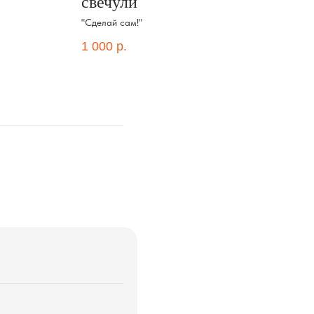
свечули
фи
"Сделай сам!"
1 000
р.
50