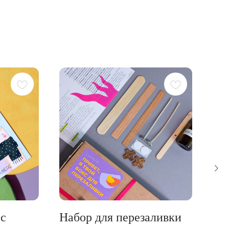
 с
Набор для перезаливки
От