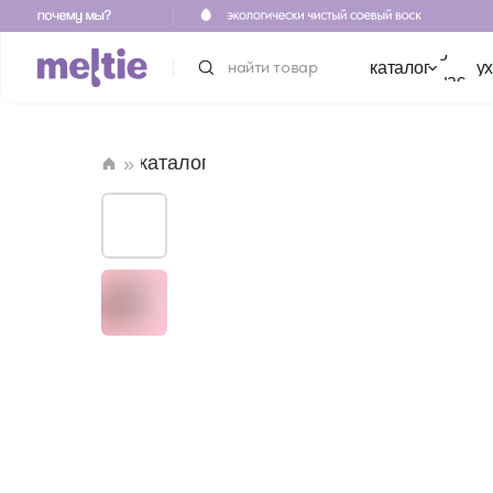
о
найти товар
каталог
уход
для 
нас
каталог
»