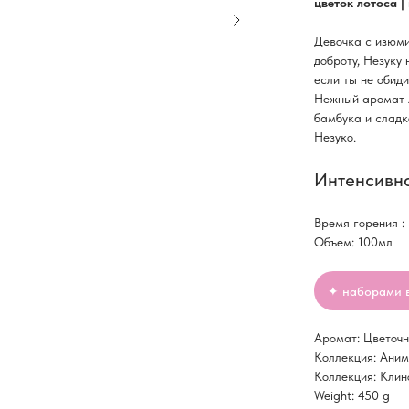
цветок лотоса |
Девочка с изюми
доброту, Незуку 
если ты не обиди
Нежный аромат л
бамбука и сладк
Незуко.
Интенсивно
Время горения :
Объем: 100мл
✦ наборами 
Аромат: Цветоч
Коллекция: Ани
Коллекция: Кли
Weight: 450 g