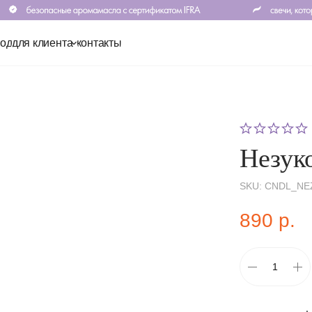
клиента
контакты
Незук
SKU:
CNDL_NE
890
р.