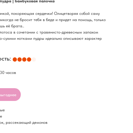
 пудра
| бамбуковая палочка
нкой, покоряющая сердечки! Олицетворяя собой саму
никогда не бросит тебя в беде и придет на помощь, только
шь её брата..
отоса в сочетании с травянисто-древесным запахом
о-сухими нотками пудры идеально описывают характер
сть:
⬤⬤⬤⬤
⬤
 30 часов
выгоднее
ные
ме
нок, рассекающий демонов