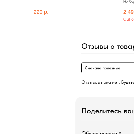
Набор
игруш
220
р.
2 49
со сг
Out o
Отзывы о това
Сначала полезные
Отзывов пока нет. Будьт
Поделитесь в
Общая оценка *