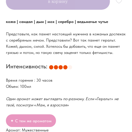
в корзину
кожа | сандал | дым | мох | серебро | ведьмачье чутье
Представьте, как пахнет настоящий мужчина в кожаных доспехах
с серебряным мечом. Представили? Вот так пахнет геральт.
Кожей, дымом, силой. Хотелось бы добавить, что еще он пахнет
грязью и потом, но такую свечу заценят только фетишисты.
Интенсивность:
⬤⬤⬤⬤
⬤
Время горения : 30 часов
Объем: 100мл
Один аромат может выглядеть по-разному. Если
«Геральт»
не
твоё, посмотри
«
Мам, я взрослая
»
✦ С тем же ароматом
Аромат: Мужественные