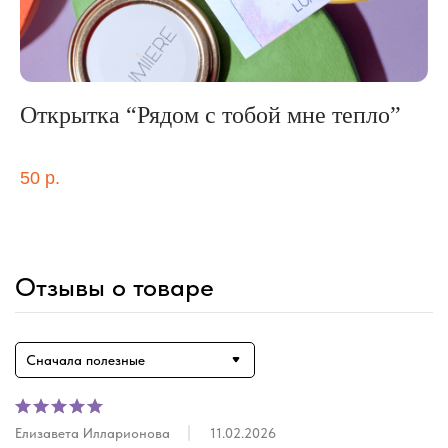
Открытка “Рядом с тобой мне тепло”
н
Наб
ор
50
р.
2 
Out
Отзывы о товаре
Сначала полезные
Елизавета Илларионова
11.02.2026