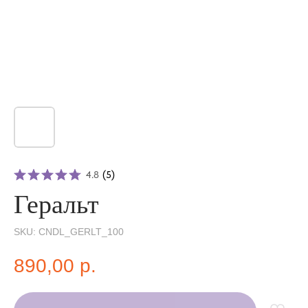
4.8
(
5
)
Геральт
SKU:
CNDL_GERLT_100
890,00
р.