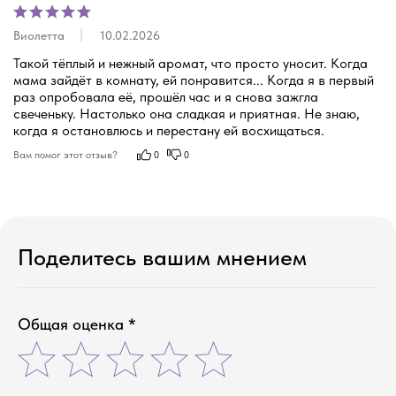
Виолетта
10.02.2026
новый год
Такой тёплый и нежный аромат, что просто уносит. Когда 
хиты продаж
свечи про
мама зайдёт в комнату, ей понравится... Когда я в первый 
раз опробовала её, прошёл час и я снова зажгла 
персонажей
свеченьку. Настолько она сладкая и приятная. Не знаю, 
свечи про тебя
когда я остановлюсь и перестану ей восхищаться.
свечи в гипсе
Вам помог этот отзыв?
0
0
диффузоры
дополнения
о нас
Поделитесь вашим мнением
уход
сотрудничество
ответы на вопросы
доставка и оплата
Общая оценка *
договор оферты
политика конфиденциальности