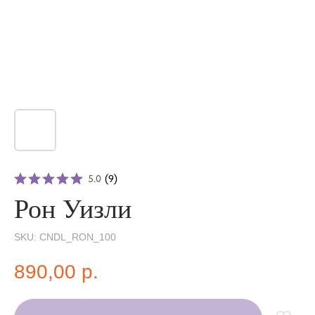
5.0
(
9
)
Рон Уизли
SKU:
CNDL_RON_100
890,00
р.