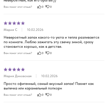
невероятный, как его братья!))
Вам помог этот отзыв?
0
0
Мария С
10.02.2026
Невероятный запах какого-то уюта и тепла разливается 
по комнате. Люблю зажигать эту свечку зимой, сразу 
становится хорошо, как в детстве.
Вам помог этот отзыв?
0
0
Мария Диковская
10.02.2026
Просто офигенный, самый вкусный запах! Пахнет как 
выпечка или карамельный попкорн
Вам помог этот отзыв?
0
0
соевые свечи ручной работы