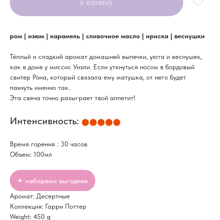
в корзину
ром | изюм | карамель | сливочное масло | ириска | веснушки
Тёплый и сладкий аромат домашней выпечки, уюта и веснушек,
как в доме у миссис Уизли. Если уткнуться носом в бордовый
свитер Рона, который связала ему матушка, от него будет
пахнуть именно так.
Эта свеча точно разыграет твой аппетит!
Интенсивность:
⬤⬤⬤⬤⬤
Время горения : 30 часов
Объем: 100мл
✦ наборами выгоднее
Аромат: Десертные
Коллекция: Гарри Поттер
Weight: 450 g