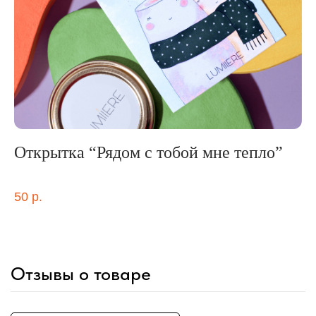
Открытка “Рядом с тобой мне тепло”
Н
"С
50
р.
1 
Отзывы о товаре