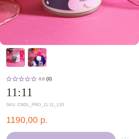
0.0
(
0
)
11:11
SKU:
CNDL_PRO_11:11_120
1190,00
р.