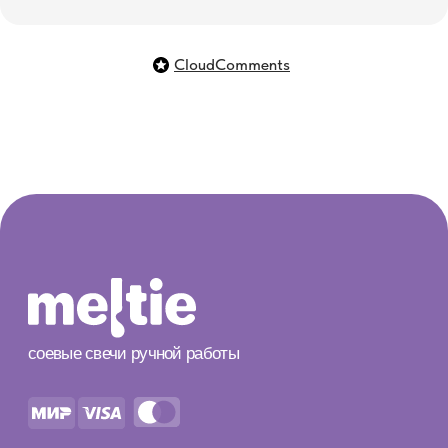
+7 (903) 759 04 30
поможем с выбором
hello@meltiestore.ru
CloudComments
вопросы и предложения
ИП Сыромолотова Елизавета Денисовна
ИНН 772622335070
© 2025 meltie™ Защищено авторским правом
разработка сайта