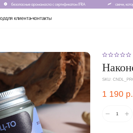
клиента
контакты
Након
SKU:
СNDL_PR
1 190
р.