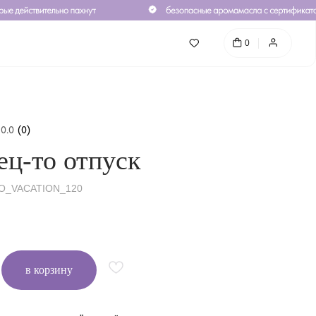
0
0.0
(
0
)
ец-то отпуск
O_VACATION_120
в корзину