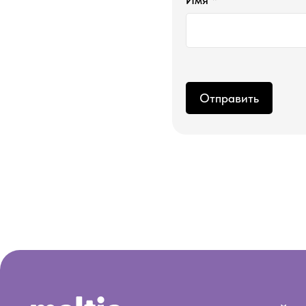
Отправить
новый год
хиты продаж
соевые свечи ручной работы
свечи про пер
свечи про теб
свечи в гипсе
диффузоры
дополнения