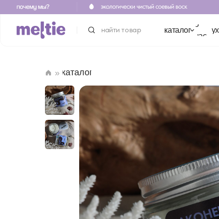
о
найти товар
каталог
уход
для 
нас
каталог
»