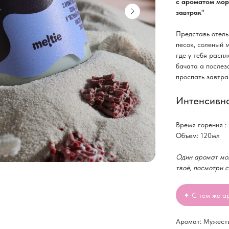
с ароматом моря
завтрак"
Представь отель 
песок, соленый 
где у тебя расп
бачата а послез
проспать завтра
Интенсивно
Время горения :
Объем: 120мл
Один аромат мож
твоё, посмотри 
✦ С тем же а
Аромат: Мужест