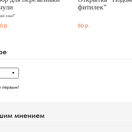
чули
фитилек”
ай сам!"
0
р.
50
р.
ре
е первым!
ашим мнением