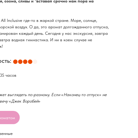
, озона, сливы и "вставай срочно нам пора на
All Inclusive где-то в жаркой стране. Море, солнце,
морской воздух. О да, это аромат долгожданного отпуска,
ланирован каждый день. Сегодня у нас экскурсия, завтра
автра водная гимнастика. И ни в коем случае не
к!
сть:
⬤⬤⬤⬤
⬤
 35 часов
ет выглядеть по-разному. Если
«
Наконец-то отпуск» не
свечу
«
Джек Воробей
»
роматом
венные