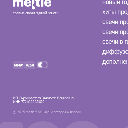
ИП Сыромолотова Елизавета Денисовна
ИНН 772622335070
© 2025 meltie™ Защищено авторским правом