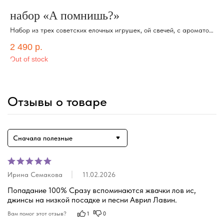
набор «А помнишь?»
Н
Набор из трех советских елочных игрушек, ой свечей, с ароматом
"С
орешков со сгущенкой
2 490
р.
1 
Out of stock
Отзывы о товаре
Сначала полезные
Ирина Семакова
11.02.2026
Попадание 100% Сразу вспоминаются жвачки лов ис, 
джинсы на низкой посадке и песни Аврил Лавин.
Вам помог этот отзыв?
1
0