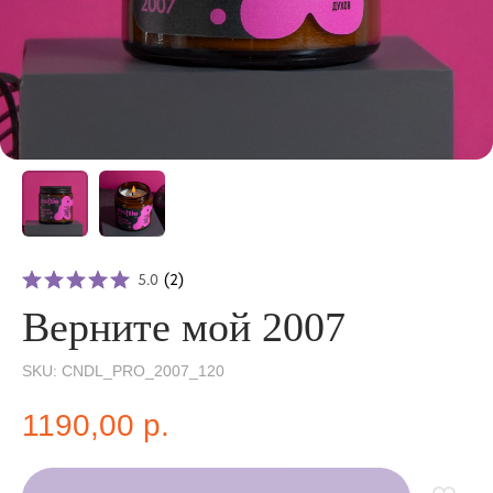
5.0
(
2
)
Верните мой 2007
SKU:
CNDL_PRO_2007_120
1190,00
р.