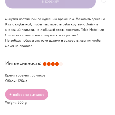
в корзину
минутка ностальгии по чудесным временам. Накопить денег на
Kiss с клубникой, чтобы чувствовать себя крутыми. Зайти в
знакомый подъезд, на любимый этаж, включить Tokio Hotel или
Слезы асфальта и наслаждаться молодостью!
Не забудь побрызгать руки духами и зажевать жвачку, чтобы
мама не спалила
Интенсивность:
⬤⬤⬤⬤
⬤
Время горения : 35 часов
Объем: 120мл
✦ наборами выгоднее
Weight: 500 g