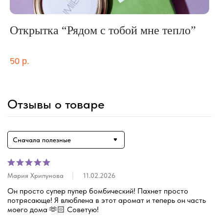
Открытка “Рядом с тобой мне тепло”
Н
"С
50
р.
1 
Отзывы о товаре
Сначала полезные
Мария Хрипунова
11.02.2026
Он просто супер пупер бомбический! Пахнет просто 
потрясающе! Я влюблена в этот аромат и теперь он часть 
моего дома 🫶🏻 Советую!