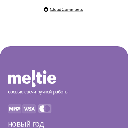
поможем с выбором
CloudComments
hello@meltiestore.ru
вопросы и предложения
ИП Сыромолотова Елизавета Денисовна
ИНН 772622335070
© 2025 meltie™ Защищено авторским правом
разработка сайта